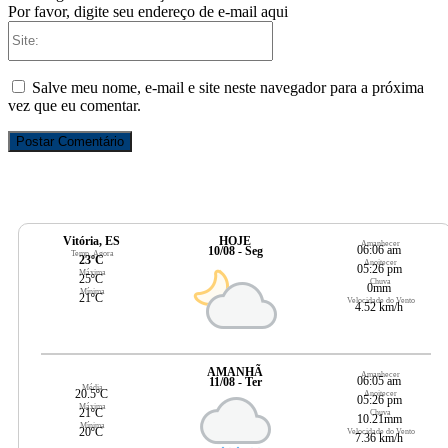
Por favor, digite seu endereço de e-mail aqui
Site:
Salve meu nome, e-mail e site neste navegador para a próxima
vez que eu comentar.
Vitória, ES
HOJE
Amanhecer
06:06 am
10/08 - Seg
Temp. Agora
23ºC
Anoitecer
05:26 pm
Máxima
25ºC
Chuva
0mm
Mínima
21ºC
Velocidade do Vento
4.52 km/h
AMANHÃ
Amanhecer
06:05 am
11/08 - Ter
Média
20.5ºC
Anoitecer
05:26 pm
Máxima
21ºC
Chuva
10.21mm
Mínima
20ºC
Velocidade do Vento
7.36 km/h