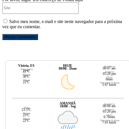
Site:
Salve meu nome, e-mail e site neste navegador para a próxima
vez que eu comentar.
Vitória, ES
HOJE
Amanhecer
06:07 am
09/08 - Dom
Temp. Agora
22ºC
Anoitecer
05:26 pm
Máxima
30ºC
Chuva
0mm
Mínima
22ºC
Velocidade do Vento
5.67 km/h
AMANHÃ
Amanhecer
06:06 am
10/08 - Seg
Média
23.5ºC
Anoitecer
05:26 pm
Máxima
25ºC
Chuva
0.76mm
Mínima
22ºC
Velocidade do Vento
7.61 km/h