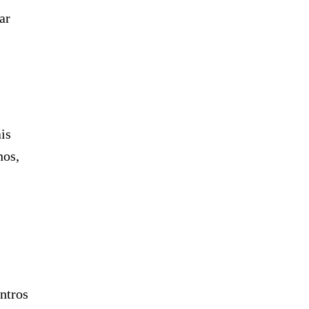
ar
is
nos,
entros