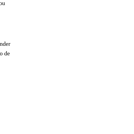
 ou
ender
o de