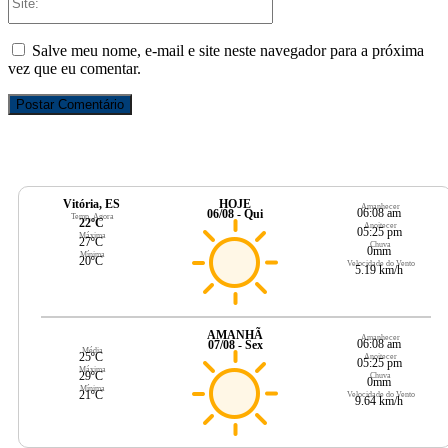
Salve meu nome, e-mail e site neste navegador para a próxima
vez que eu comentar.
Vitória, ES
HOJE
Amanhecer
06:08 am
06/08 - Qui
Temp. Agora
22ºC
Anoitecer
05:25 pm
Máxima
27ºC
Chuva
0mm
Mínima
20ºC
Velocidade do Vento
5.19 km/h
AMANHÃ
Amanhecer
06:08 am
07/08 - Sex
Média
25ºC
Anoitecer
05:25 pm
Máxima
29ºC
Chuva
0mm
Mínima
21ºC
Velocidade do Vento
9.64 km/h