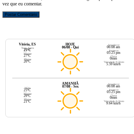
vez que eu comentar.
Vitória, ES
HOJE
Amanhecer
06:08 am
06/08 - Qui
Temp. Agora
25ºC
Anoitecer
05:25 pm
Máxima
27ºC
Chuva
0mm
Mínima
20ºC
Velocidade do Vento
5.59 km/h
AMANHÃ
Amanhecer
06:08 am
07/08 - Sex
Média
25ºC
Anoitecer
05:25 pm
Máxima
29ºC
Chuva
0mm
Mínima
21ºC
Velocidade do Vento
9.64 km/h