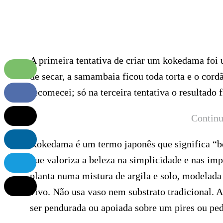
A primeira tentativa de criar um kokedama foi 
de secar, a samambaia ficou toda torta e o cord
recomecei; só na terceira tentativa o resultado f
Continu
Kokedama é um termo japonês que significa “bo
que valoriza a beleza na simplicidade e nas im
planta numa mistura de argila e solo, modelad
vivo. Não usa vaso nem substrato tradicional. A
ser pendurada ou apoiada sobre um pires ou ped