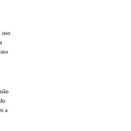
, uso
a
rato
 não
 do
ém a