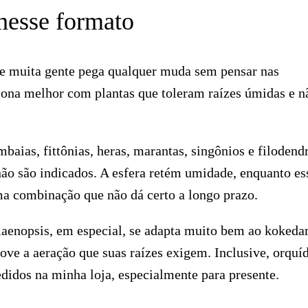
nesse formato
ue muita gente pega qualquer muda sem pensar nas
ona melhor com plantas que toleram raízes úmidas e n
aias, fittônias, heras, marantas, singônios e filodend
não são indicados. A esfera retém umidade, enquanto es
uma combinação que não dá certo a longo prazo.
laenopsis, em especial, se adapta muito bem ao koked
ove a aeração que suas raízes exigem. Inclusive, orquí
didos na minha loja, especialmente para presente.