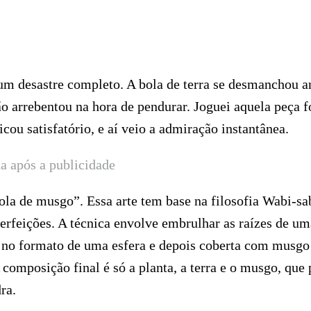
um desastre completo. A bola de terra se desmanchou a
ão arrebentou na hora de pendurar. Joguei aquela peça f
icou satisfatório, e aí veio a admiração instantânea.
a após a publicidade
la de musgo”. Essa arte tem base na filosofia Wabi-sa
perfeições. A técnica envolve embrulhar as raízes de um
a no formato de uma esfera e depois coberta com musgo
 composição final é só a planta, a terra e o musgo, que
ra.