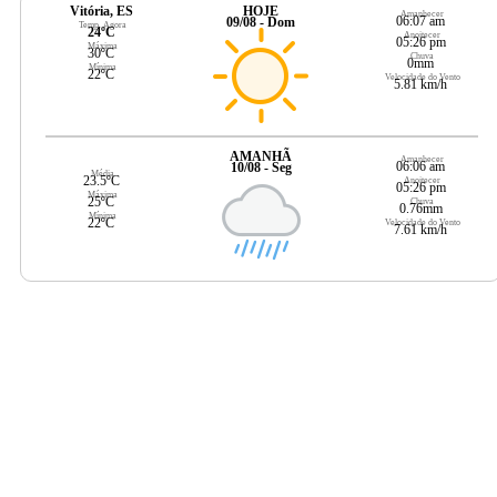
Vitória, ES
HOJE
Amanhecer
06:07 am
09/08 - Dom
Temp. Agora
24ºC
Anoitecer
05:26 pm
Máxima
30ºC
Chuva
0mm
Mínima
22ºC
Velocidade do Vento
5.81 km/h
AMANHÃ
Amanhecer
06:06 am
10/08 - Seg
Média
23.5ºC
Anoitecer
05:26 pm
Máxima
25ºC
Chuva
0.76mm
Mínima
22ºC
Velocidade do Vento
7.61 km/h