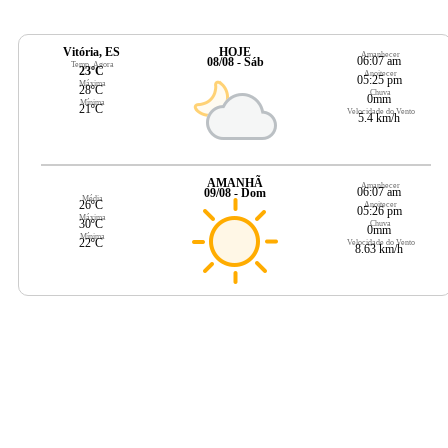
Vitória, ES
HOJE
Amanhecer
06:07 am
08/08 - Sáb
Temp. Agora
23ºC
Anoitecer
05:25 pm
Máxima
28ºC
Chuva
0mm
Mínima
21ºC
Velocidade do Vento
5.4 km/h
AMANHÃ
Amanhecer
06:07 am
09/08 - Dom
Média
26ºC
Anoitecer
05:26 pm
Máxima
30ºC
Chuva
0mm
Mínima
22ºC
Velocidade do Vento
8.63 km/h