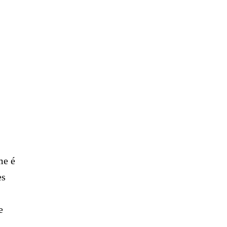
me é
es
e