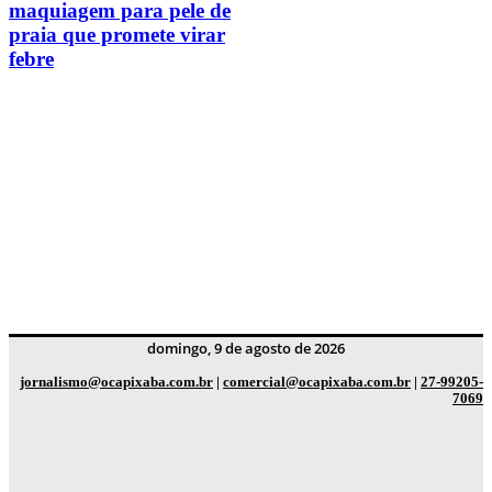
maquiagem para pele de
praia que promete virar
febre
domingo, 9 de agosto de 2026
jornalismo@ocapixaba.com.br
|
comercial@ocapixaba.com.br
|
27-99205-
7069