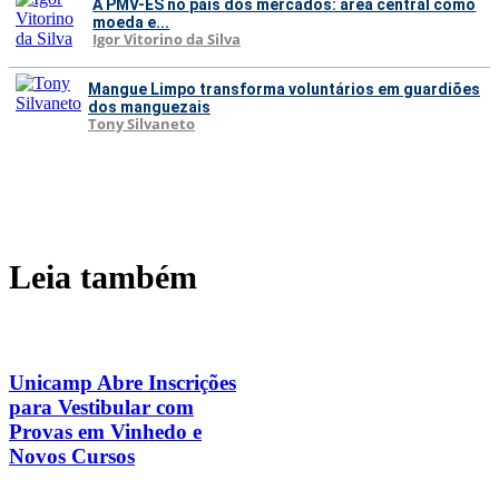
A PMV-ES no país dos mercados: área central como
moeda e...
Igor Vitorino da Silva
Mangue Limpo transforma voluntários em guardiões
dos manguezais
Tony Silvaneto
Leia também
Unicamp Abre Inscrições
para Vestibular com
Provas em Vinhedo e
Novos Cursos