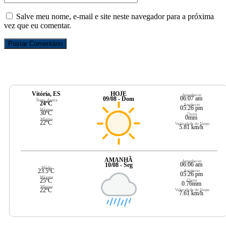
Salve meu nome, e-mail e site neste navegador para a próxima
vez que eu comentar.
Vitória, ES
HOJE
Amanhecer
06:07 am
09/08 - Dom
Temp. Agora
24ºC
Anoitecer
05:26 pm
Máxima
30ºC
Chuva
0mm
Mínima
22ºC
Velocidade do Vento
5.81 km/h
AMANHÃ
Amanhecer
06:06 am
10/08 - Seg
Média
23.5ºC
Anoitecer
05:26 pm
Máxima
25ºC
Chuva
0.76mm
Mínima
22ºC
Velocidade do Vento
7.61 km/h