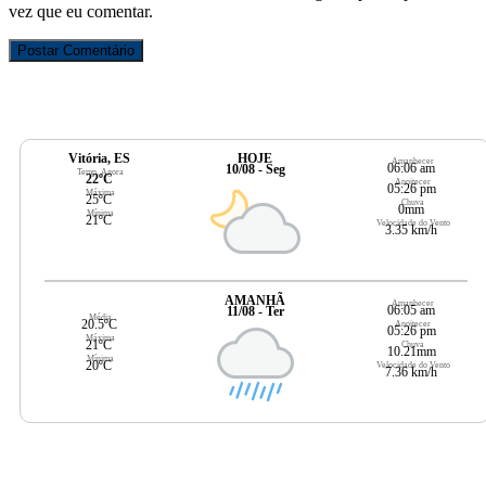
vez que eu comentar.
Vitória, ES
HOJE
Amanhecer
06:06 am
10/08 - Seg
Temp. Agora
22ºC
Anoitecer
05:26 pm
Máxima
25ºC
Chuva
0mm
Mínima
21ºC
Velocidade do Vento
3.35 km/h
AMANHÃ
Amanhecer
06:05 am
11/08 - Ter
Média
20.5ºC
Anoitecer
05:26 pm
Máxima
21ºC
Chuva
10.21mm
Mínima
20ºC
Velocidade do Vento
7.36 km/h