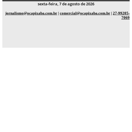
sexta-feira, 7 de agosto de 2026
jornalismo@ocapixaba.com.br
|
comercial@ocapixaba.com.br
|
27-99205-
7069