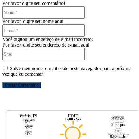
Por favor digite seu comentário!
Nome:*
Por favor, digite seu nome aqui
E-
mail:*
Você digitou um endereço de e-mail incorreto!
Por favor, digite seu endereço de e-mail aqui
Site:
Salve meu nome, e-mail e site neste navegador para a próxima
vez que eu comentar.
Vitória, ES
HOJE
Amanhecer
06:08 am
07/08 - Sex
Temp. Agora
28ºC
Anoitecer
05:25 pm
Máxima
29ºC
Chuva
0mm
Mínima
21ºC
Velocidade do Vento
8.66 km/h