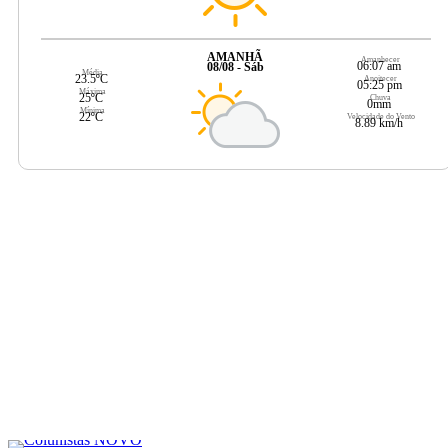
AMANHÃ
Amanhecer
06:07 am
08/08 - Sáb
Média
23.5ºC
Anoitecer
05:25 pm
Máxima
25ºC
Chuva
0mm
Mínima
22ºC
Velocidade do Vento
8.89 km/h