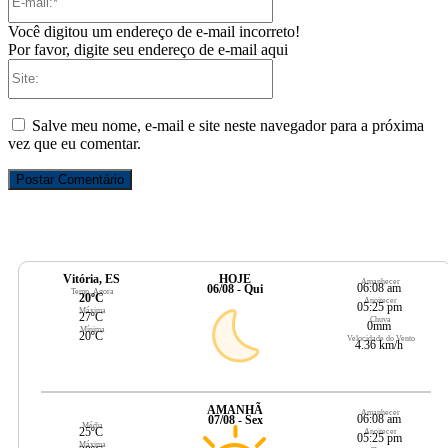
mail:*
Você digitou um endereço de e-mail incorreto!
Por favor, digite seu endereço de e-mail aqui
Site:
Salve meu nome, e-mail e site neste navegador para a próxima
vez que eu comentar.
Vitória, ES
HOJE
Amanhecer
06:08 am
06/08 - Qui
Temp. Agora
20ºC
Anoitecer
05:25 pm
Máxima
27ºC
Chuva
0mm
Mínima
20ºC
Velocidade do Vento
4.36 km/h
AMANHÃ
Amanhecer
06:08 am
07/08 - Sex
Média
25ºC
Anoitecer
05:25 pm
Máxima