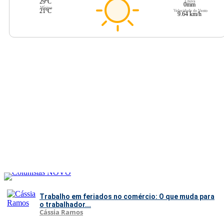
29ºC
Chuva
0mm
Mínima
21ºC
Velocidade do Vento
9.64 km/h
Trabalho em feriados no comércio: O que muda para
o trabalhador...
Cássia Ramos