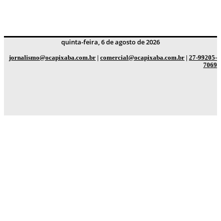
quinta-feira, 6 de agosto de 2026
jornalismo@ocapixaba.com.br
|
comercial@ocapixaba.com.br
|
27-99205-
7069