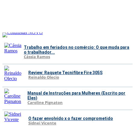
Trabalho em feriados no comércio: O que muda para
o trabalhador...
Cássia Ramos
Review: Raquete Tecnifibre Fire 305S
Reinaldo Olecio
Manual de Instruções para Mulheres (Escrito por
Eles)
Caroline Pignaton
O fazer envolvido x o fazer comprometido
Sidnei Vicente