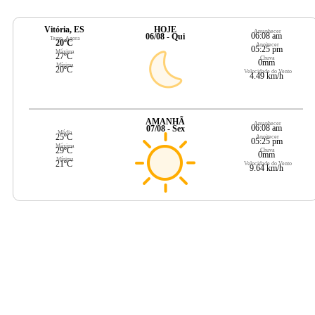
Vitória, ES
HOJE
Amanhecer
06:08 am
06/08 - Qui
Temp. Agora
20ºC
Anoitecer
05:25 pm
Máxima
27ºC
Chuva
0mm
Mínima
20ºC
Velocidade do Vento
4.49 km/h
AMANHÃ
Amanhecer
06:08 am
07/08 - Sex
Média
25ºC
Anoitecer
05:25 pm
Máxima
29ºC
Chuva
0mm
Mínima
21ºC
Velocidade do Vento
9.64 km/h