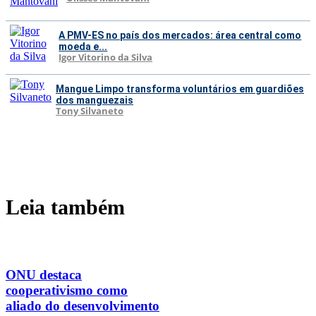
A PMV-ES no país dos mercados: área central como
moeda e...
Igor Vitorino da Silva
Mangue Limpo transforma voluntários em guardiões
dos manguezais
Tony Silvaneto
Leia também
ONU destaca
cooperativismo como
aliado do desenvolvimento