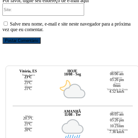
Por favor, digite seu endereço de e-mail aqui
Site:
Salve meu nome, e-mail e site neste navegador para a próxima
vez que eu comentar.
Vitória, ES
HOJE
Amanhecer
06:06 am
10/08 - Seg
Temp. Agora
23ºC
Anoitecer
05:26 pm
Máxima
25ºC
Chuva
0mm
Mínima
21ºC
Velocidade do Vento
4.52 km/h
AMANHÃ
Amanhecer
06:05 am
11/08 - Ter
Média
20.5ºC
Anoitecer
05:26 pm
Máxima
21ºC
Chuva
10.21mm
Mínima
20ºC
Velocidade do Vento
7.36 km/h