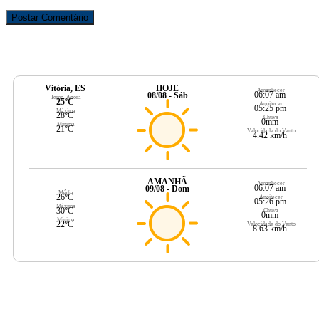
Vitória, ES
HOJE
Amanhecer
06:07 am
08/08 - Sáb
Temp. Agora
25ºC
Anoitecer
05:25 pm
Máxima
28ºC
Chuva
0mm
Mínima
21ºC
Velocidade do Vento
4.42 km/h
AMANHÃ
Amanhecer
06:07 am
09/08 - Dom
Média
26ºC
Anoitecer
05:26 pm
Máxima
30ºC
Chuva
0mm
Mínima
22ºC
Velocidade do Vento
8.63 km/h