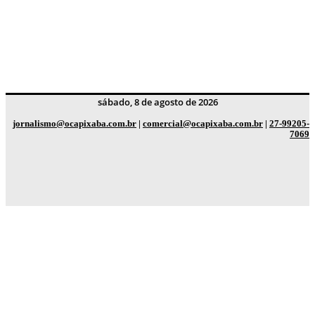
sábado, 8 de agosto de 2026
jornalismo@ocapixaba.com.br
|
comercial@ocapixaba.com.br
|
27-99205-
7069