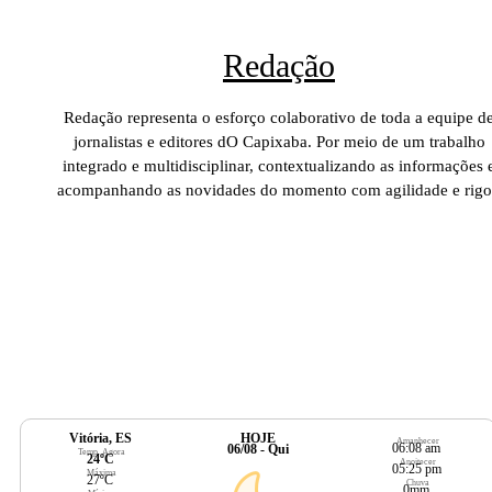
Redação
Redação representa o esforço colaborativo de toda a equipe d
jornalistas e editores dO Capixaba. Por meio de um trabalho
integrado e multidisciplinar, contextualizando as informações 
acompanhando as novidades do momento com agilidade e rigo
Vitória, ES
HOJE
Amanhecer
06:08 am
06/08 - Qui
Temp. Agora
24ºC
Anoitecer
05:25 pm
Máxima
27ºC
Chuva
0mm