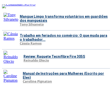
Mangue Limpo transforma voluntários em guardiões
dos manguezais
Tony Silvaneto
Trabalho em feriados no comércio: O que muda para
o trabalhador...
Cássia Ramos
Review: Raquete Tecnifibre Fire 305S
Reinaldo Olecio
Manual de Instruções para Mulheres (Escrito por
Eles)
Caroline Pignaton