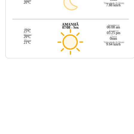
Mínima
20ºC
Velocidade do Vento
7.88 km/h
AMANHÃ
Amanhecer
06:08 am
07/08 - Sex
Média
25ºC
Anoitecer
05:25 pm
Máxima
29ºC
Chuva
0mm
Mínima
21ºC
Velocidade do Vento
9.64 km/h