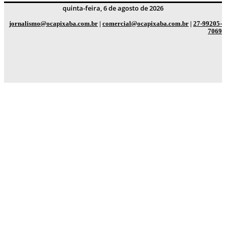
quinta-feira, 6 de agosto de 2026
jornalismo@ocapixaba.com.br
|
comercial@ocapixaba.com.br
|
27-99205-
7069