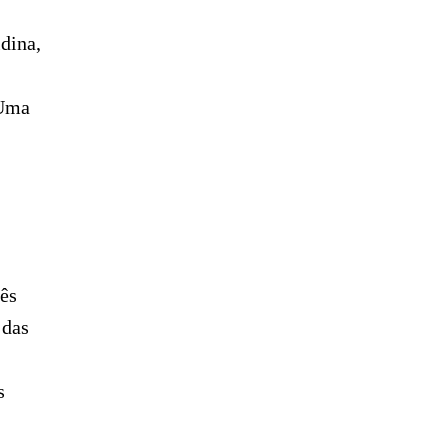
dina,
 Uma
rês
 das
s