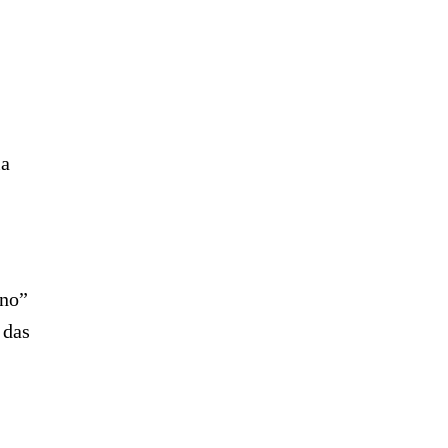
ia
rno”
 das