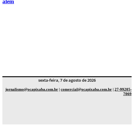
além
sexta-feira, 7 de agosto de 2026
jornalismo@ocapixaba.com.br
|
comercial@ocapixaba.com.br
|
27-99205-
7069