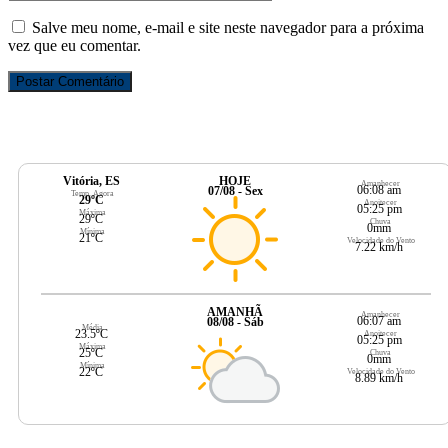
Salve meu nome, e-mail e site neste navegador para a próxima
vez que eu comentar.
Vitória, ES
HOJE
Amanhecer
06:08 am
07/08 - Sex
Temp. Agora
29ºC
Anoitecer
05:25 pm
Máxima
29ºC
Chuva
0mm
Mínima
21ºC
Velocidade do Vento
7.22 km/h
AMANHÃ
Amanhecer
06:07 am
08/08 - Sáb
Média
23.5ºC
Anoitecer
05:25 pm
Máxima
25ºC
Chuva
0mm
Mínima
22ºC
Velocidade do Vento
8.89 km/h