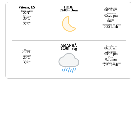
Vitória, ES
HOJE
Amanhecer
06:07 am
09/08 - Dom
Temp. Agora
22ºC
Anoitecer
05:26 pm
Máxima
30ºC
Chuva
0mm
Mínima
22ºC
Velocidade do Vento
5.35 km/h
AMANHÃ
Amanhecer
06:06 am
10/08 - Seg
Média
23.5ºC
Anoitecer
05:26 pm
Máxima
25ºC
Chuva
0.76mm
Mínima
22ºC
Velocidade do Vento
7.61 km/h