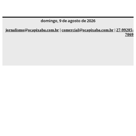
domingo, 9 de agosto de 2026
jornalismo@ocapixaba.com.br
|
comercial@ocapixaba.com.br
|
27-99205-
7069