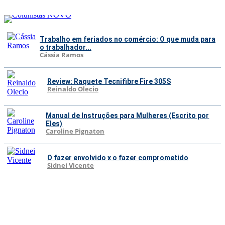
Trabalho em feriados no comércio: O que muda para
o trabalhador...
Cássia Ramos
Review: Raquete Tecnifibre Fire 305S
Reinaldo Olecio
Manual de Instruções para Mulheres (Escrito por
Eles)
Caroline Pignaton
O fazer envolvido x o fazer comprometido
Sidnei Vicente