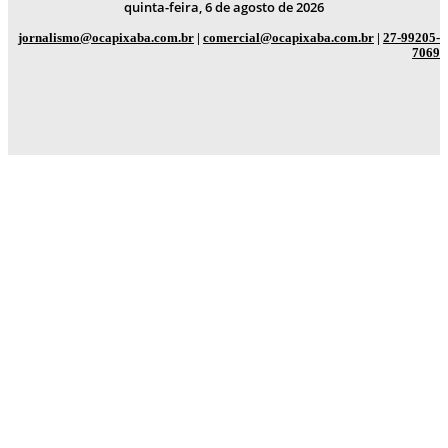
quinta-feira, 6 de agosto de 2026
jornalismo@ocapixaba.com.br
|
comercial@ocapixaba.com.br
|
27-99205-
7069