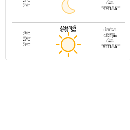
27ºC
Chuva
0mm
Mínima
20ºC
Velocidade do Vento
4.36 km/h
AMANHÃ
Amanhecer
06:08 am
07/08 - Sex
Média
25ºC
Anoitecer
05:25 pm
Máxima
29ºC
Chuva
0mm
Mínima
21ºC
Velocidade do Vento
9.64 km/h