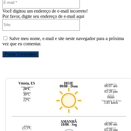
mail:*
Você digitou um endereço de e-mail incorreto!
Por favor, digite seu endereço de e-mail aqui
Site:
Salve meu nome, e-mail e site neste navegador para a próxima
vez que eu comentar.
Vitória, ES
HOJE
Amanhecer
06:07 am
09/08 - Dom
Temp. Agora
24ºC
Anoitecer
05:26 pm
Máxima
30ºC
Chuva
0mm
Mínima
22ºC
Velocidade do Vento
5.81 km/h
AMANHÃ
Amanhecer
06:06 am
10/08 - Seg
Média
23.5ºC
Anoitecer
05:26 pm