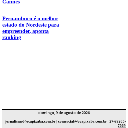
Cannes
Pernambuco é o melhor
estado do Nordeste para
empreender, aponta
ranking
domingo, 9 de agosto de 2026
jornalismo@ocapixaba.com.br
|
comercial@ocapixaba.com.br
|
27-99205-
7069