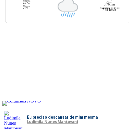
Máxima
25ºC
Chuva
0.76mm
Mínima
22ºC
Velocidade do Vento
7.61 km/h
Eu preciso descansar de mim mesma
Ludimila Nunes Mantovani