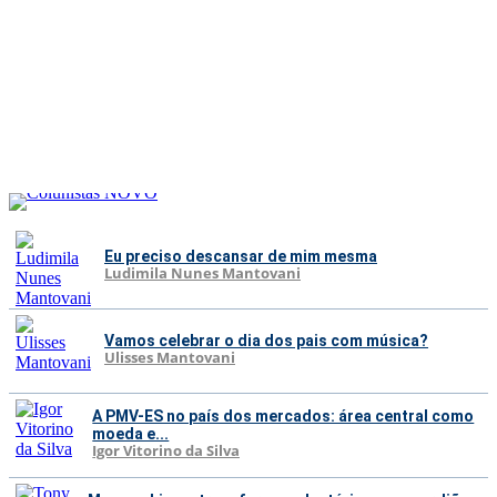
Eu preciso descansar de mim mesma
Ludimila Nunes Mantovani
Vamos celebrar o dia dos pais com música?
Ulisses Mantovani
A PMV-ES no país dos mercados: área central como
moeda e...
Igor Vitorino da Silva