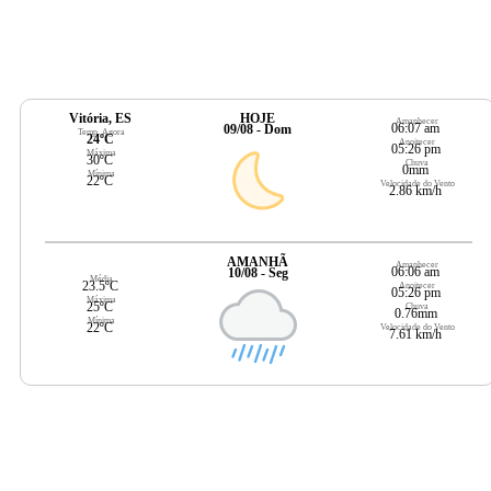
Vitória, ES
HOJE
Amanhecer
06:07 am
09/08 - Dom
Temp. Agora
24ºC
Anoitecer
05:26 pm
Máxima
30ºC
Chuva
0mm
Mínima
22ºC
Velocidade do Vento
2.86 km/h
AMANHÃ
Amanhecer
06:06 am
10/08 - Seg
Média
23.5ºC
Anoitecer
05:26 pm
Máxima
25ºC
Chuva
0.76mm
Mínima
22ºC
Velocidade do Vento
7.61 km/h