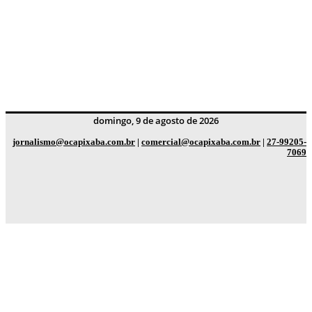
domingo, 9 de agosto de 2026
jornalismo@ocapixaba.com.br
|
comercial@ocapixaba.com.br
|
27-99205-
7069