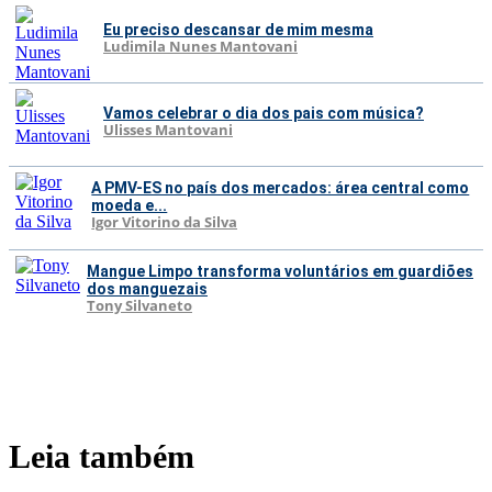
Eu preciso descansar de mim mesma
Ludimila Nunes Mantovani
Vamos celebrar o dia dos pais com música?
Ulisses Mantovani
A PMV-ES no país dos mercados: área central como
moeda e...
Igor Vitorino da Silva
Mangue Limpo transforma voluntários em guardiões
dos manguezais
Tony Silvaneto
Leia também