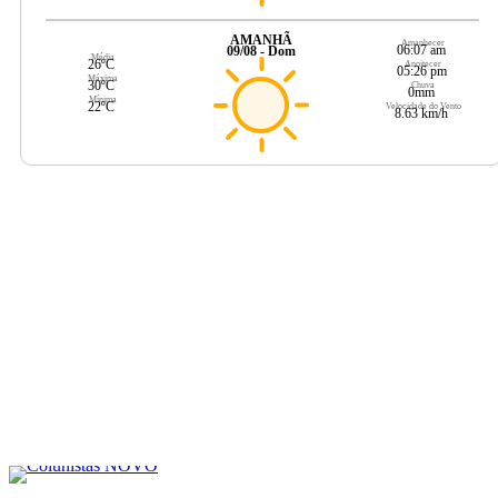
AMANHÃ
Amanhecer
06:07 am
09/08 - Dom
Média
26ºC
Anoitecer
05:26 pm
Máxima
30ºC
Chuva
0mm
Mínima
22ºC
Velocidade do Vento
8.63 km/h