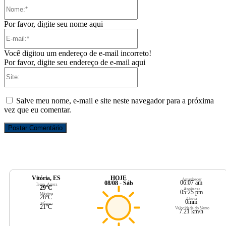
Nome:*
Por favor, digite seu nome aqui
E-
mail:*
Você digitou um endereço de e-mail incorreto!
Por favor, digite seu endereço de e-mail aqui
Site:
Salve meu nome, e-mail e site neste navegador para a próxima
vez que eu comentar.
Vitória, ES
HOJE
Amanhecer
06:07 am
08/08 - Sáb
Temp. Agora
29ºC
Anoitecer
05:25 pm
Máxima
28ºC
Chuva
0mm
Mínima
21ºC
Velocidade do Vento
7.21 km/h