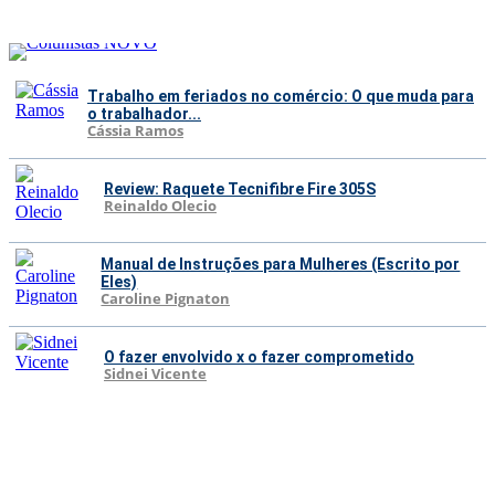
Trabalho em feriados no comércio: O que muda para
o trabalhador...
Cássia Ramos
Review: Raquete Tecnifibre Fire 305S
Reinaldo Olecio
Manual de Instruções para Mulheres (Escrito por
Eles)
Caroline Pignaton
O fazer envolvido x o fazer comprometido
Sidnei Vicente