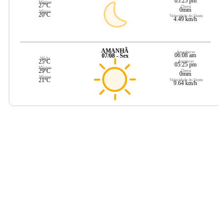
05:25 pm
Máxima
27ºC
Chuva
0mm
Mínima
20ºC
Velocidade do Vento
4.49 km/h
AMANHÃ
Amanhecer
06:08 am
07/08 - Sex
Média
25ºC
Anoitecer
05:25 pm
Máxima
29ºC
Chuva
0mm
Mínima
21ºC
Velocidade do Vento
9.64 km/h