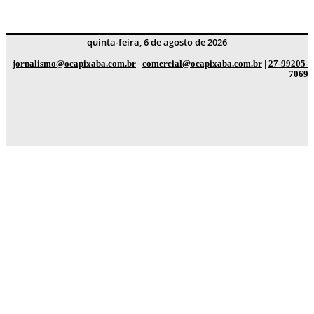
quinta-feira, 6 de agosto de 2026
jornalismo@ocapixaba.com.br
|
comercial@ocapixaba.com.br
|
27-99205-
7069