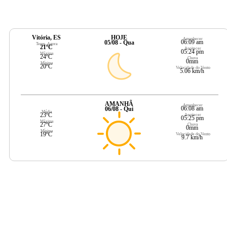
Vitória, ES
HOJE
Amanhecer
06:09 am
05/08 - Qua
Temp. Agora
21ºC
Anoitecer
05:24 pm
Máxima
24ºC
Chuva
0mm
Mínima
20ºC
Velocidade do Vento
5.06 km/h
AMANHÃ
Amanhecer
06:08 am
06/08 - Qui
Média
23ºC
Anoitecer
05:25 pm
Máxima
27ºC
Chuva
0mm
Mínima
19ºC
Velocidade do Vento
9.7 km/h