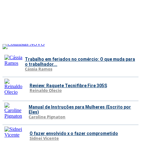
Trabalho em feriados no comércio: O que muda para
o trabalhador...
Cássia Ramos
Review: Raquete Tecnifibre Fire 305S
Reinaldo Olecio
Manual de Instruções para Mulheres (Escrito por
Eles)
Caroline Pignaton
O fazer envolvido x o fazer comprometido
Sidnei Vicente