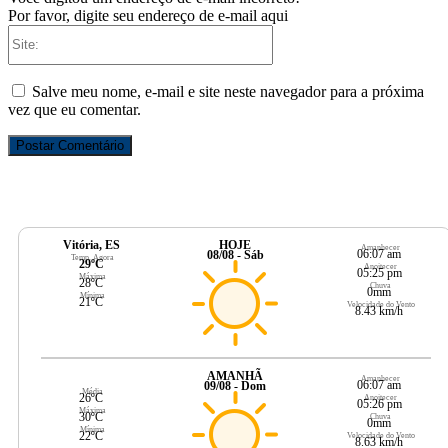
Por favor, digite seu endereço de e-mail aqui
Site:
Salve meu nome, e-mail e site neste navegador para a próxima
vez que eu comentar.
Vitória, ES
HOJE
Amanhecer
06:07 am
08/08 - Sáb
Temp. Agora
29ºC
Anoitecer
05:25 pm
Máxima
28ºC
Chuva
0mm
Mínima
21ºC
Velocidade do Vento
8.43 km/h
AMANHÃ
Amanhecer
06:07 am
09/08 - Dom
Média
26ºC
Anoitecer
05:26 pm
Máxima
30ºC
Chuva
0mm
Mínima
22ºC
Velocidade do Vento
8.63 km/h