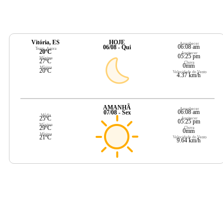
Vitória, ES
HOJE
Amanhecer
06:08 am
06/08 - Qui
Temp. Agora
20ºC
Anoitecer
05:25 pm
Máxima
27ºC
Chuva
0mm
Mínima
20ºC
Velocidade do Vento
4.37 km/h
AMANHÃ
Amanhecer
06:08 am
07/08 - Sex
Média
25ºC
Anoitecer
05:25 pm
Máxima
29ºC
Chuva
0mm
Mínima
21ºC
Velocidade do Vento
9.64 km/h