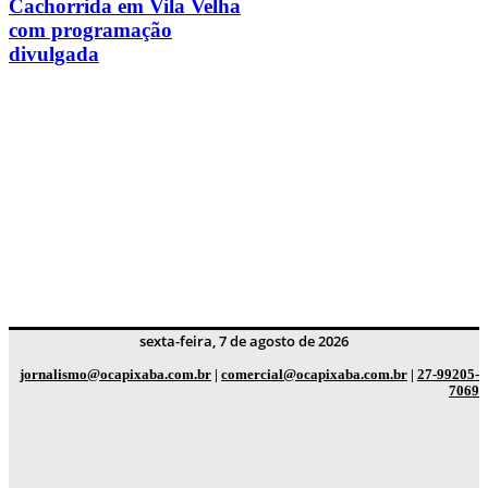
Cachorrida em Vila Velha
com programação
divulgada
sexta-feira, 7 de agosto de 2026
jornalismo@ocapixaba.com.br
|
comercial@ocapixaba.com.br
|
27-99205-
7069