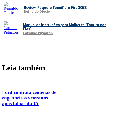
Review: Raquete Tecnifibre Fire 305S
Reinaldo Olecio
Manual de Instruções para Mulheres (Escrito por
Eles)
Caroline Pignaton
Leia também
Ford contrata centenas de
engenheiros veteranos
após falhas da IA