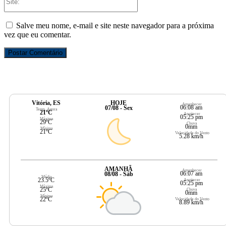
Salve meu nome, e-mail e site neste navegador para a próxima
vez que eu comentar.
Vitória, ES
HOJE
Amanhecer
06:08 am
07/08 - Sex
Temp. Agora
21ºC
Anoitecer
05:25 pm
Máxima
29ºC
Chuva
0mm
Mínima
21ºC
Velocidade do Vento
5.28 km/h
AMANHÃ
Amanhecer
06:07 am
08/08 - Sáb
Média
23.5ºC
Anoitecer
05:25 pm
Máxima
25ºC
Chuva
0mm
Mínima
22ºC
Velocidade do Vento
8.89 km/h