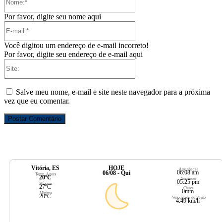
Por favor, digite seu nome aqui
E-
mail:*
Você digitou um endereço de e-mail incorreto!
Por favor, digite seu endereço de e-mail aqui
Site:
Salve meu nome, e-mail e site neste navegador para a próxima
vez que eu comentar.
Vitória, ES
HOJE
Amanhecer
06:08 am
06/08 - Qui
Temp. Agora
20ºC
Anoitecer
05:25 pm
Máxima
27ºC
Chuva
0mm
Mínima
20ºC
Velocidade do Vento
4.49 km/h