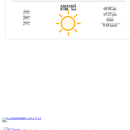
AMANHÃ
Amanhecer
06:08 am
07/08 - Sex
Média
25ºC
Anoitecer
05:25 pm
Máxima
29ºC
Chuva
0mm
Mínima
21ºC
Velocidade do Vento
9.64 km/h