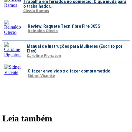
Trabalho em feriados no comércio: O que muda para
o trabalhador...
Cássia Ramos
Review: Raquete Tecnifibre Fire 305S
Reinaldo Olecio
Manual de Instruções para Mulheres (Escrito por
Eles)
Caroline Pignaton
O fazer envolvido x o fazer comprometido
Sidnei Vicente
Leia também