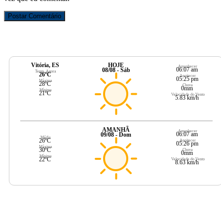
Vitória, ES
HOJE
Amanhecer
06:07 am
08/08 - Sáb
Temp. Agora
26ºC
Anoitecer
05:25 pm
Máxima
28ºC
Chuva
0mm
Mínima
21ºC
Velocidade do Vento
5.83 km/h
AMANHÃ
Amanhecer
06:07 am
09/08 - Dom
Média
26ºC
Anoitecer
05:26 pm
Máxima
30ºC
Chuva
0mm
Mínima
22ºC
Velocidade do Vento
8.63 km/h