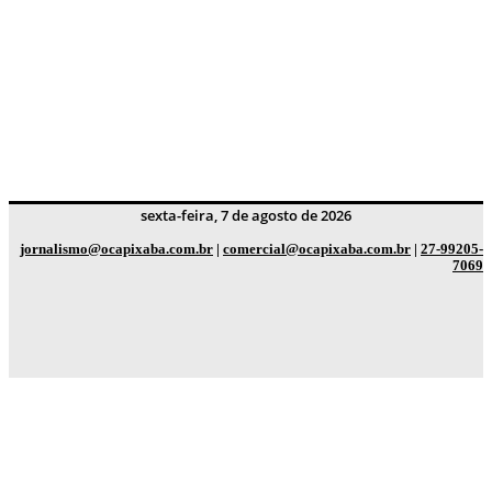
sexta-feira, 7 de agosto de 2026
jornalismo@ocapixaba.com.br
|
comercial@ocapixaba.com.br
|
27-99205-
7069