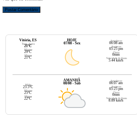
Vitória, ES
HOJE
Amanhecer
06:08 am
07/08 - Sex
Temp. Agora
21ºC
Anoitecer
05:25 pm
Máxima
29ºC
Chuva
0mm
Mínima
21ºC
Velocidade do Vento
5.44 km/h
AMANHÃ
Amanhecer
06:07 am
08/08 - Sáb
Média
23.5ºC
Anoitecer
05:25 pm
Máxima
25ºC
Chuva
0mm
Mínima
22ºC
Velocidade do Vento
8.89 km/h