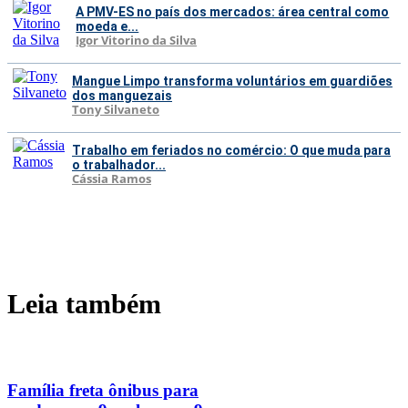
A PMV-ES no país dos mercados: área central como
moeda e...
Igor Vitorino da Silva
Mangue Limpo transforma voluntários em guardiões
dos manguezais
Tony Silvaneto
Trabalho em feriados no comércio: O que muda para
o trabalhador...
Cássia Ramos
Leia também
Família freta ônibus para