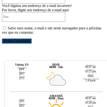
mail:*
Você digitou um endereço de e-mail incorreto!
Por favor, digite seu endereço de e-mail aqui
Site:
Salve meu nome, e-mail e site neste navegador para a próxima
vez que eu comentar.
Vitória, ES
HOJE
Amanhecer
06:07 am
08/08 - Sáb
Temp. Agora
23ºC
Anoitecer
05:25 pm
Máxima
28ºC
Chuva
0mm
Mínima
21ºC
Velocidade do Vento
5.4 km/h
AMANHÃ
Amanhecer
06:07 am
09/08 - Dom
Média
26ºC
Anoitecer
05:26 pm
Máxima
30ºC
Chuva