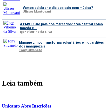
Vamos celebrar o dia dos pais com música?
Ulisses Mantovani
A PMV-ES no país dos mercados: área central como
moeda e...
Igor Vitorino da Silva
Mangue Limpo transforma voluntários em guardiões
dos manguezais
Tony Silvaneto
Leia também
Unicamp Abre Inscrições