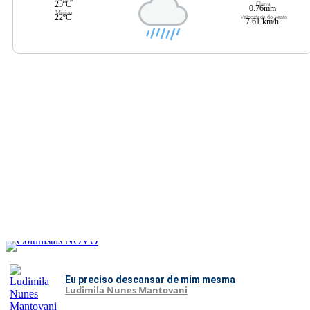
25ºC
Chuva
0.76mm
Mínima
22ºC
Velocidade do Vento
7.61 km/h
Eu preciso descansar de mim mesma
Ludimila Nunes Mantovani