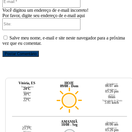
mail:*
Você digitou um endereço de e-mail incorreto!
Por favor, digite seu endereço de e-mail aqui
Site:
Salve meu nome, e-mail e site neste navegador para a próxima
vez que eu comentar.
Vitória, ES
HOJE
Amanhecer
06:07 am
09/08 - Dom
Temp. Agora
24ºC
Anoitecer
05:26 pm
Máxima
30ºC
Chuva
0mm
Mínima
22ºC
Velocidade do Vento
5.81 km/h
AMANHÃ
Amanhecer
06:06 am
10/08 - Seg
Média
23.5ºC
Anoitecer
05:26 pm
Máxima