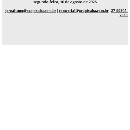
segunda-feira, 10 de agosto de 2026
jornalismo@ocapixaba.com.br
|
comercial@ocapixaba.com.br
|
27-99205-
7069