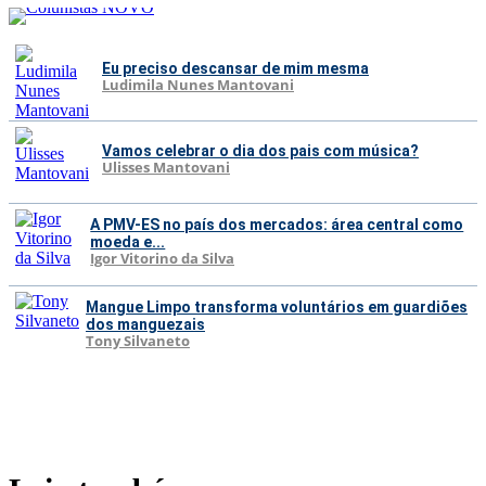
Eu preciso descansar de mim mesma
Ludimila Nunes Mantovani
Vamos celebrar o dia dos pais com música?
Ulisses Mantovani
A PMV-ES no país dos mercados: área central como
moeda e...
Igor Vitorino da Silva
Mangue Limpo transforma voluntários em guardiões
dos manguezais
Tony Silvaneto