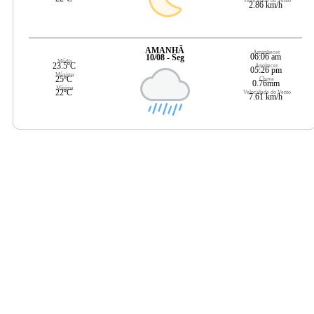
Velocidade do Vento
2.86 km/h
AMANHÃ
Amanhecer
06:06 am
10/08 - Seg
Média
23.5ºC
Anoitecer
05:26 pm
Máxima
25ºC
Chuva
0.76mm
Mínima
22ºC
Velocidade do Vento
7.61 km/h