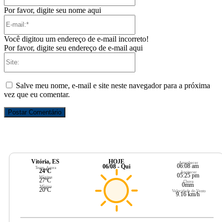
Por favor, digite seu nome aqui
E-
mail:*
Você digitou um endereço de e-mail incorreto!
Por favor, digite seu endereço de e-mail aqui
Site:
Salve meu nome, e-mail e site neste navegador para a próxima
vez que eu comentar.
Vitória, ES
HOJE
Amanhecer
06:08 am
06/08 - Qui
Temp. Agora
24ºC
Anoitecer
05:25 pm
Máxima
27ºC
Chuva
0mm
Mínima
20ºC
Velocidade do Vento
9.16 km/h