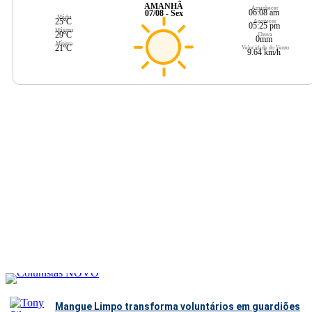
AMANHÃ
Amanhecer
06:08 am
07/08 - Sex
Média
25ºC
Anoitecer
05:25 pm
Máxima
29ºC
Chuva
0mm
Mínima
21ºC
Velocidade do Vento
9.64 km/h
Mangue Limpo transforma voluntários em guardiões