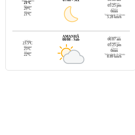
Temp. Agora
21ºC
Anoitecer
05:25 pm
Máxima
29ºC
Chuva
0mm
Mínima
21ºC
Velocidade do Vento
5.28 km/h
AMANHÃ
Amanhecer
06:07 am
08/08 - Sáb
Média
23.5ºC
Anoitecer
05:25 pm
Máxima
25ºC
Chuva
0mm
Mínima
22ºC
Velocidade do Vento
8.89 km/h