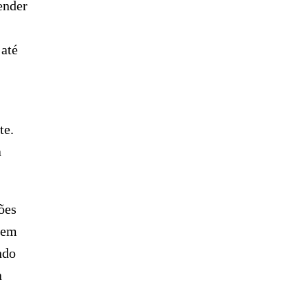
ender
 até
te.
a
ões
 em
ndo
a