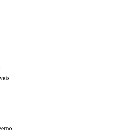
e
veis
verno