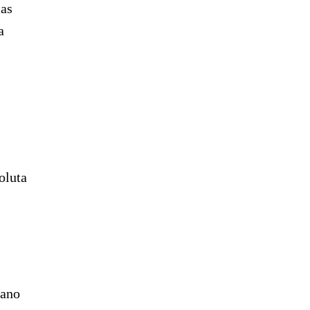
 as
a
oluta
 ano