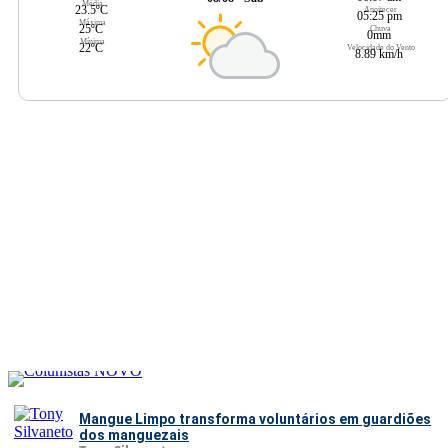
Média
23.5ºC
Anoitecer
05:25 pm
Máxima
25ºC
Chuva
0mm
Mínima
22ºC
Velocidade do Vento
8.89 km/h
Mangue Limpo transforma voluntários em guardiões
dos manguezais