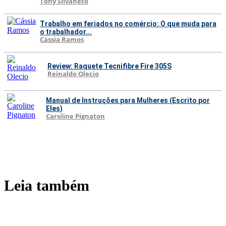
Tony Silvaneto
Trabalho em feriados no comércio: O que muda para
o trabalhador...
Cássia Ramos
Review: Raquete Tecnifibre Fire 305S
Reinaldo Olecio
Manual de Instruções para Mulheres (Escrito por
Eles)
Caroline Pignaton
Leia também