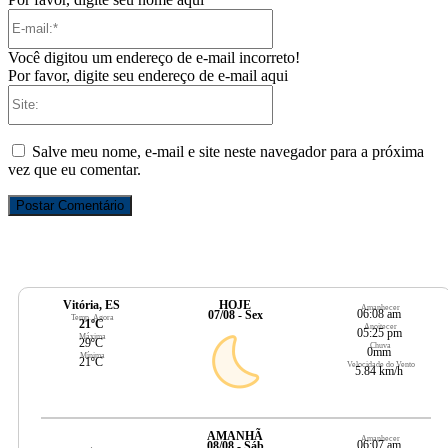
E-
mail:*
Você digitou um endereço de e-mail incorreto!
Por favor, digite seu endereço de e-mail aqui
Site:
Salve meu nome, e-mail e site neste navegador para a próxima
vez que eu comentar.
Vitória, ES
HOJE
Amanhecer
06:08 am
07/08 - Sex
Temp. Agora
21ºC
Anoitecer
05:25 pm
Máxima
29ºC
Chuva
0mm
Mínima
21ºC
Velocidade do Vento
5.84 km/h
AMANHÃ
Amanhecer
06:07 am
08/08 - Sáb