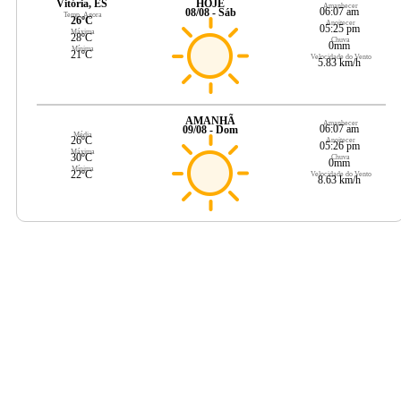
Vitória, ES
HOJE
Amanhecer
06:07 am
08/08 - Sáb
Temp. Agora
26ºC
Anoitecer
05:25 pm
Máxima
28ºC
Chuva
0mm
Mínima
21ºC
Velocidade do Vento
5.83 km/h
AMANHÃ
Amanhecer
06:07 am
09/08 - Dom
Média
26ºC
Anoitecer
05:26 pm
Máxima
30ºC
Chuva
0mm
Mínima
22ºC
Velocidade do Vento
8.63 km/h