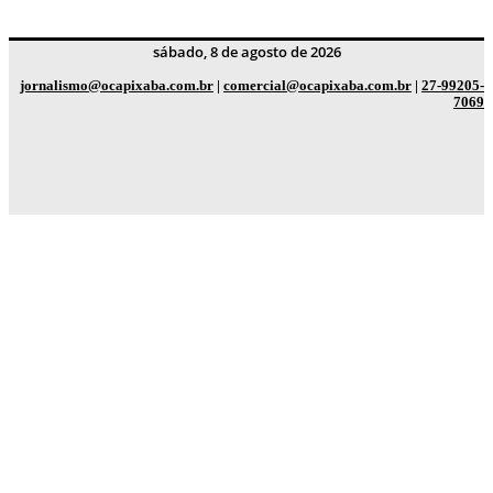
sábado, 8 de agosto de 2026
jornalismo@ocapixaba.com.br
|
comercial@ocapixaba.com.br
|
27-99205-
7069