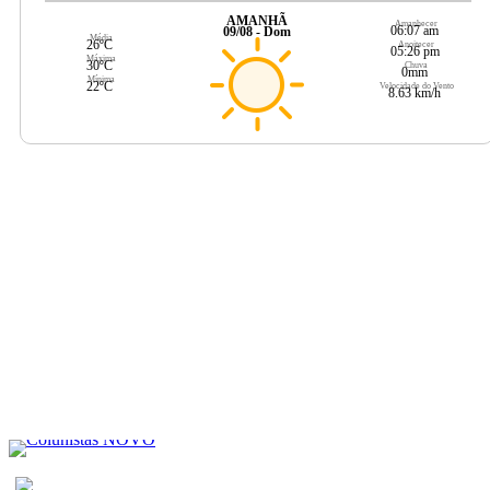
AMANHÃ
Amanhecer
06:07 am
09/08 - Dom
Média
26ºC
Anoitecer
05:26 pm
Máxima
30ºC
Chuva
0mm
Mínima
22ºC
Velocidade do Vento
8.63 km/h