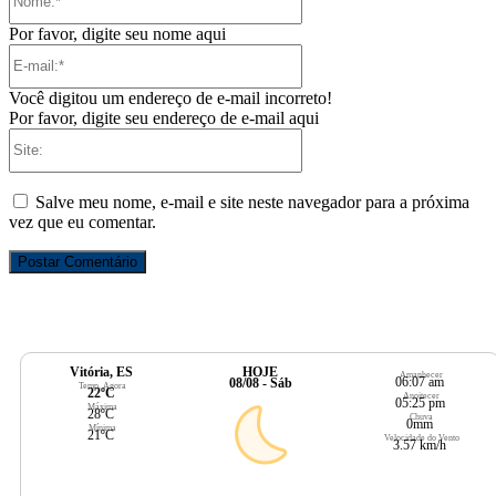
Por favor, digite seu nome aqui
E-
mail:*
Você digitou um endereço de e-mail incorreto!
Por favor, digite seu endereço de e-mail aqui
Site:
Salve meu nome, e-mail e site neste navegador para a próxima
vez que eu comentar.
Vitória, ES
HOJE
Amanhecer
06:07 am
08/08 - Sáb
Temp. Agora
22ºC
Anoitecer
05:25 pm
Máxima
28ºC
Chuva
0mm
Mínima
21ºC
Velocidade do Vento
3.57 km/h