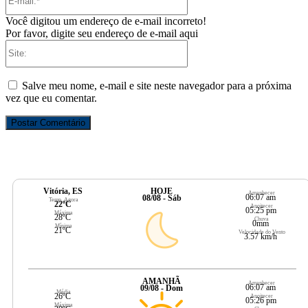
mail:*
Você digitou um endereço de e-mail incorreto!
Por favor, digite seu endereço de e-mail aqui
Site:
Salve meu nome, e-mail e site neste navegador para a próxima
vez que eu comentar.
Vitória, ES
HOJE
Amanhecer
06:07 am
08/08 - Sáb
Temp. Agora
22ºC
Anoitecer
05:25 pm
Máxima
28ºC
Chuva
0mm
Mínima
21ºC
Velocidade do Vento
3.57 km/h
AMANHÃ
Amanhecer
06:07 am
09/08 - Dom
Média
26ºC
Anoitecer
05:26 pm
Máxima