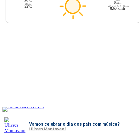
30ºC
Chuva
0mm
Mínima
22ºC
Velocidade do Vento
8.63 km/h
Vamos celebrar o dia dos pais com música?
Ulisses Mantovani