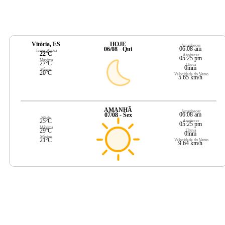
Vitória, ES
HOJE
Amanhecer
06:08 am
06/08 - Qui
Temp. Agora
22ºC
Anoitecer
05:25 pm
Máxima
27ºC
Chuva
0mm
Mínima
20ºC
Velocidade do Vento
5.65 km/h
AMANHÃ
Amanhecer
06:08 am
07/08 - Sex
Média
25ºC
Anoitecer
05:25 pm
Máxima
29ºC
Chuva
0mm
Mínima
21ºC
Velocidade do Vento
9.64 km/h