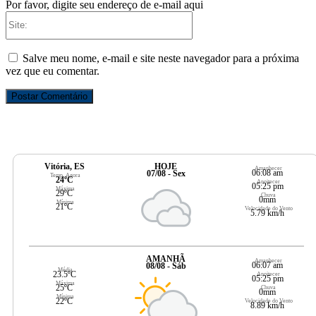
Por favor, digite seu endereço de e-mail aqui
Site:
Salve meu nome, e-mail e site neste navegador para a próxima
vez que eu comentar.
Vitória, ES
HOJE
Amanhecer
06:08 am
07/08 - Sex
Temp. Agora
24ºC
Anoitecer
05:25 pm
Máxima
29ºC
Chuva
0mm
Mínima
21ºC
Velocidade do Vento
5.79 km/h
AMANHÃ
Amanhecer
06:07 am
08/08 - Sáb
Média
23.5ºC
Anoitecer
05:25 pm
Máxima
25ºC
Chuva
0mm
Mínima
22ºC
Velocidade do Vento
8.89 km/h