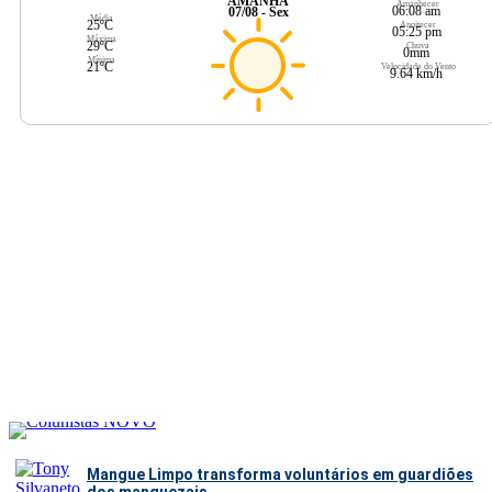
AMANHÃ
Amanhecer
06:08 am
07/08 - Sex
Média
25ºC
Anoitecer
05:25 pm
Máxima
29ºC
Chuva
0mm
Mínima
21ºC
Velocidade do Vento
9.64 km/h
Mangue Limpo transforma voluntários em guardiões