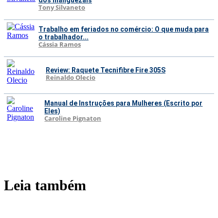
dos manguezais
Tony Silvaneto
Trabalho em feriados no comércio: O que muda para
o trabalhador...
Cássia Ramos
Review: Raquete Tecnifibre Fire 305S
Reinaldo Olecio
Manual de Instruções para Mulheres (Escrito por
Eles)
Caroline Pignaton
Leia também