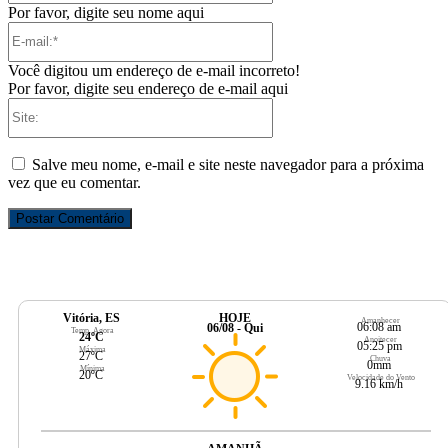
Por favor, digite seu nome aqui
E-
mail:*
Você digitou um endereço de e-mail incorreto!
Por favor, digite seu endereço de e-mail aqui
Site:
Salve meu nome, e-mail e site neste navegador para a próxima
vez que eu comentar.
Vitória, ES
HOJE
Amanhecer
06:08 am
06/08 - Qui
Temp. Agora
24ºC
Anoitecer
05:25 pm
Máxima
27ºC
Chuva
0mm
Mínima
20ºC
Velocidade do Vento
9.16 km/h