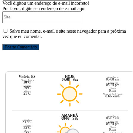
Você digitou um endereço de e-mail incorreto!
Por favor, digite seu endereço de e-mail aqui
Site:
Salve meu nome, e-mail e site neste navegador para a próxima
vez que eu comentar.
Vitória, ES
HOJE
Amanhecer
06:08 am
07/08 - Sex
Temp. Agora
28ºC
Anoitecer
05:25 pm
Máxima
29ºC
Chuva
0mm
Mínima
21ºC
Velocidade do Vento
8.66 km/h
AMANHÃ
Amanhecer
06:07 am
08/08 - Sáb
Média
23.5ºC
Anoitecer
05:25 pm
Máxima
25ºC
Chuva
0mm
Mínima