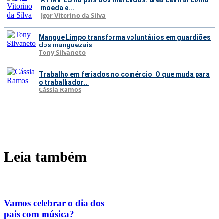
A PMV-ES no país dos mercados: área central como
moeda e...
Igor Vitorino da Silva
Mangue Limpo transforma voluntários em guardiões
dos manguezais
Tony Silvaneto
Trabalho em feriados no comércio: O que muda para
o trabalhador...
Cássia Ramos
Leia também
Vamos celebrar o dia dos
pais com música?