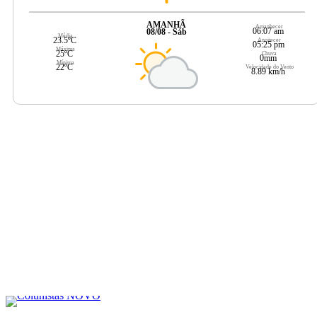
AMANHÃ
Amanhecer
06:07 am
08/08 - Sáb
Média
23.5ºC
Anoitecer
05:25 pm
Máxima
25ºC
Chuva
0mm
Mínima
22ºC
Velocidade do Vento
8.89 km/h