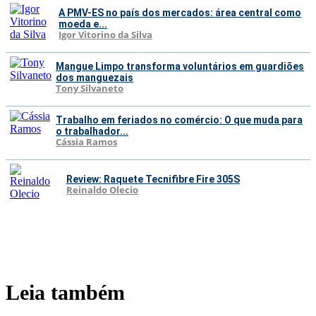
A PMV-ES no país dos mercados: área central como
moeda e...
Igor Vitorino da Silva
Mangue Limpo transforma voluntários em guardiões
dos manguezais
Tony Silvaneto
Trabalho em feriados no comércio: O que muda para
o trabalhador...
Cássia Ramos
Review: Raquete Tecnifibre Fire 305S
Reinaldo Olecio
Leia também