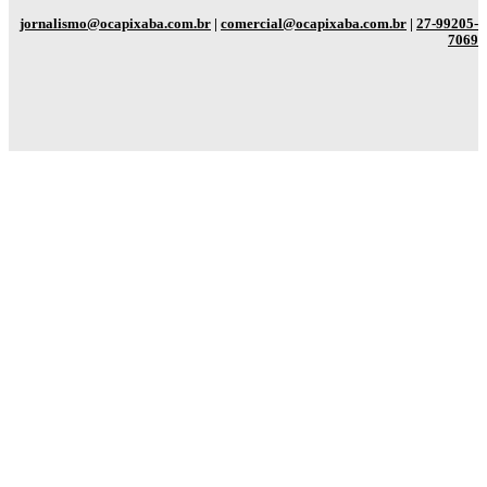
jornalismo@ocapixaba.com.br
|
comercial@ocapixaba.com.br
|
27-99205-
7069