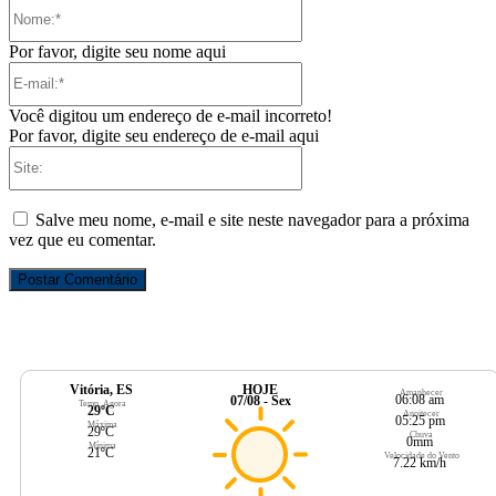
Nome:*
Por favor, digite seu nome aqui
E-
mail:*
Você digitou um endereço de e-mail incorreto!
Por favor, digite seu endereço de e-mail aqui
Site:
Salve meu nome, e-mail e site neste navegador para a próxima
vez que eu comentar.
Vitória, ES
HOJE
Amanhecer
06:08 am
07/08 - Sex
Temp. Agora
29ºC
Anoitecer
05:25 pm
Máxima
29ºC
Chuva
0mm
Mínima
21ºC
Velocidade do Vento
7.22 km/h