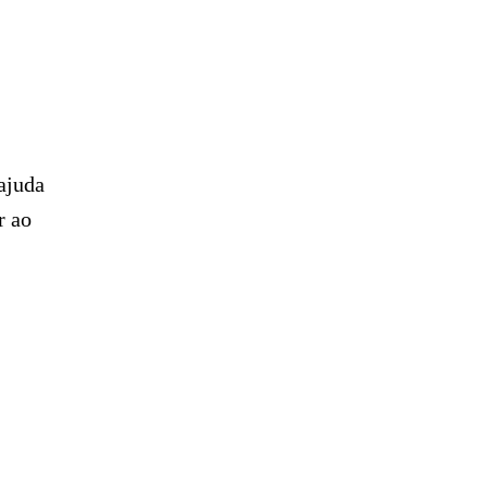
ajuda
r ao