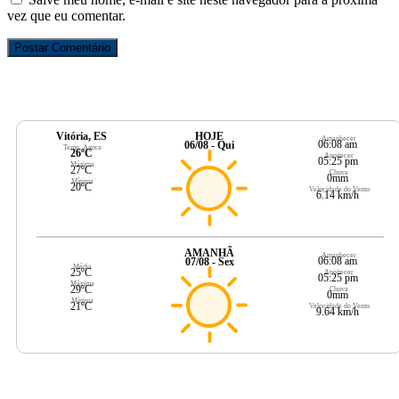
vez que eu comentar.
Vitória, ES
HOJE
Amanhecer
06:08 am
06/08 - Qui
Temp. Agora
26ºC
Anoitecer
05:25 pm
Máxima
27ºC
Chuva
0mm
Mínima
20ºC
Velocidade do Vento
6.14 km/h
AMANHÃ
Amanhecer
06:08 am
07/08 - Sex
Média
25ºC
Anoitecer
05:25 pm
Máxima
29ºC
Chuva
0mm
Mínima
21ºC
Velocidade do Vento
9.64 km/h