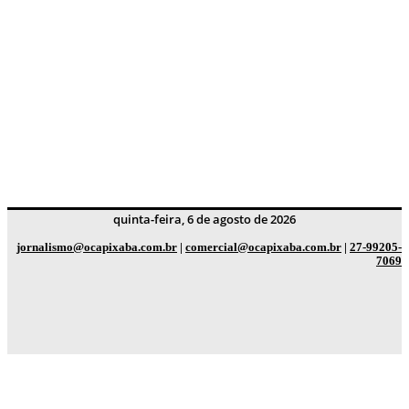
quinta-feira, 6 de agosto de 2026
jornalismo@ocapixaba.com.br
|
comercial@ocapixaba.com.br
|
27-99205-
7069