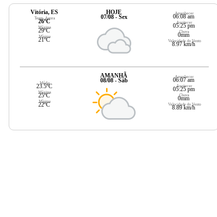
Vitória, ES
HOJE
Amanhecer
06:08 am
07/08 - Sex
Temp. Agora
26ºC
Anoitecer
05:25 pm
Máxima
29ºC
Chuva
0mm
Mínima
21ºC
Velocidade do Vento
8.97 km/h
AMANHÃ
Amanhecer
06:07 am
08/08 - Sáb
Média
23.5ºC
Anoitecer
05:25 pm
Máxima
25ºC
Chuva
0mm
Mínima
22ºC
Velocidade do Vento
8.89 km/h