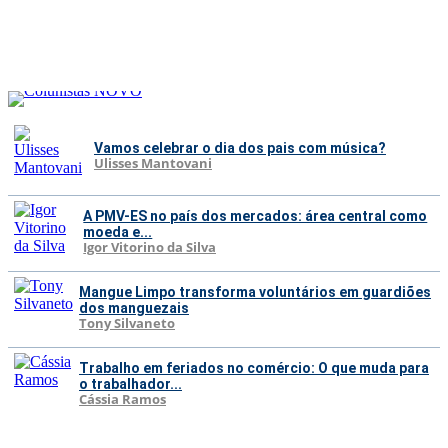
Vamos celebrar o dia dos pais com música?
Ulisses Mantovani
A PMV-ES no país dos mercados: área central como
moeda e...
Igor Vitorino da Silva
Mangue Limpo transforma voluntários em guardiões
dos manguezais
Tony Silvaneto
Trabalho em feriados no comércio: O que muda para
o trabalhador...
Cássia Ramos