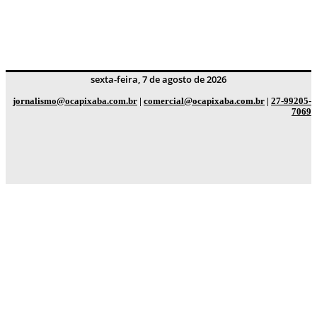
sexta-feira, 7 de agosto de 2026
jornalismo@ocapixaba.com.br
|
comercial@ocapixaba.com.br
|
27-99205-
7069